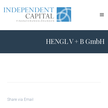
HENGL V + B GmbH
Share via Email