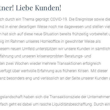
tner! Liebe Kunden!
h durch ein Thema geprägt: COVID-19. Die Ereignisse sowie di
 in einer derartigen Weise noch nie dagewesen und stellen vie
at sich auf diese neue Situation bereits frühzeitig vorbereitet 
ähig im Rahmen unseres Homeoffice in gewohnter Weise als
n diesem neuen Umfeld unterstützen wir unsere Kunden in sämtlic
rfahrung und unseren krisenerprobten Beratungs- und
tzten zwei Wochen wieder mehrere Transaktionen erfolgreich
rfügt über wertvolle Erfahrung aus früheren Krisen. Mit dieser
ganz besonders eng und verlässlich an der Seite unserer Kunden
ngslandschaft haben sich die Transaktionsziele der Unternehme
ielfach geht es dabei um rasche Liquiditätsbeschaffung. Durch ei