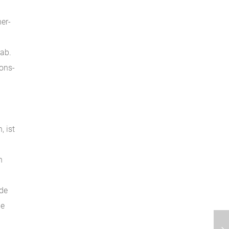
er-
 ab.
ions-
, ist
h
nde
ne