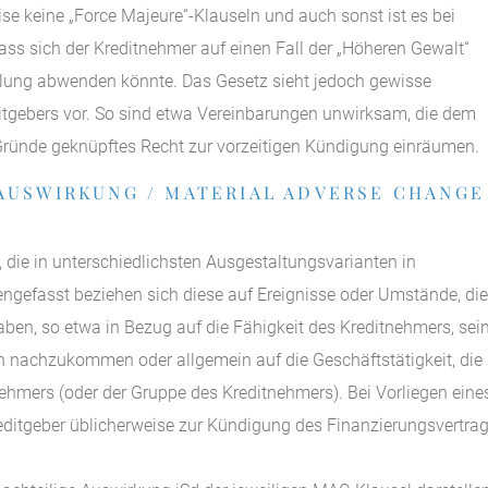
ise keine „Force Majeure“-Klauseln und auch sonst ist es bei
ss sich der Kreditnehmer auf einen Fall der „Höheren Gewalt“
llung abwenden könnte. Das Gesetz sieht jedoch gewisse
tgebers vor. So sind etwa Vereinbarungen unwirksam, die dem
e Gründe geknüpftes Recht zur vorzeitigen Kündigung einräumen.
 AUSWIRKUNG / MATERIAL ADVERSE CHANGE
die in unterschiedlichsten Ausgestaltungsvarianten in
gefasst beziehen sich diese auf Ereignisse oder Umstände, die
ben, so etwa in Bezug auf die Fähigkeit des Kreditnehmers, sei
n nachzukommen oder allgemein auf die Geschäftstätigkeit, die
ehmers (oder der Gruppe des Kreditnehmers). Bei Vorliegen eine
reditgeber üblicherweise zur Kündigung des Finanzierungsvertra