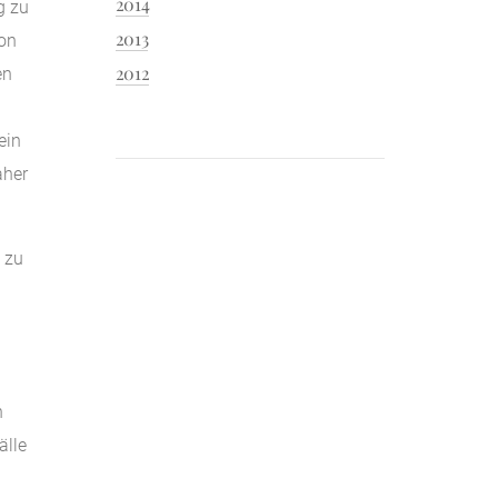
2014
g zu
2013
ion
2012
en
ein
aher
 zu
h
älle