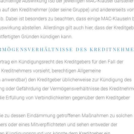
achteilige Auswirkung iSd der jeweiligen MAC-Klausel darstellen
 auf den Kreditnehmer (oder seine Gruppe) und andererseits von
b. Dabei ist besonders zu beachten, dass einige MAC-Klauseln 
swirkung abstellen. Allerdings gilt auch hier, dass der Kreditgeb
htfertigten Gründen kündigen kann.
ERMÖGENSVERHÄLTNISSE DES KREDITNEHM
ertrag ein Kündigungsrecht des Kreditgebers für den Fall der
Kreditnehmers vorsieht, berechtigen Allgemeine
 anwendbar) den Kreditgeber üblicherweise zur Kündigung des
ung oder Gefährdung der Vermögensverhältnisse des Kreditnehm
 die Erfüllung von Verbindlichkeiten gegenüber dem Kreditgeber
 die zu dessen Eindämmung getroffenen Maßnahmen zu solchen
rs oder eines Mitverpflichteten und sehen entweder der
gen Kündigungsgrund vor, könnte dem Kreditgeber ein