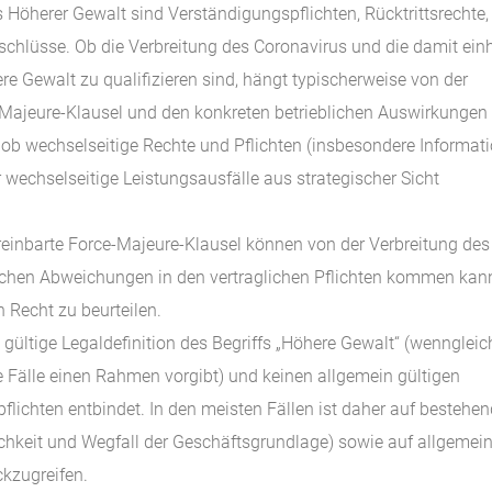
es Höherer Gewalt sind Verständigungspflichten, Rücktrittsrechte,
schlüsse. Ob die Verbreitung des Coronavirus und die damit einh
e Gewalt zu qualifizieren sind, hängt typischerweise von der
-Majeure-Klausel und den konkreten betrieblichen Auswirkungen
 ob wechselseitige Rechte und Pflichten (insbesondere Informat
 wechselseitige Leistungsausfälle aus strategischer Sicht
einbarte Force-Majeure-Klausel können von der Verbreitung des
lichen Abweichungen in den vertraglichen Pflichten kommen kann
Recht zu beurteilen.
 gültige Legaldefinition des Begriffs „Höhere Gewalt“ (wenngleic
 Fälle einen Rahmen vorgibt) und keinen allgemein gültigen
lichten entbindet. In den meisten Fällen ist daher auf bestehe
ichkeit und Wegfall der Geschäftsgrundlage) sowie auf allgemei
ckzugreifen.