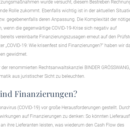
rstützungsmaßnahmen wurde versucht, diesem Bestreben Rechnun
de Rolle zukommt. Ebenfalls wichtig ist in der aktuellen Situat
zw. gegebenenfalls deren Anpassung. Die Komplexität der nötig
m, wenn die gegenwärtige COVID-19-Krise sich negativ auf
ereits vereinbarte Finanzierungszusagen erneut auf den Prüfst
er „COVID-19: Wie krisenfest sind Finanzierungen?“ haben wir d
sen gewidmet.
tner der renommierten Rechtsanwaltskanzlei BINDER GRÖSSWANG,
ik aus juristischer Sicht zu beleuchten.
sind Finanzierungen?
navirus (COVID-19) vor große Herausforderungen gestellt. Durc
swirkungen auf Finanzierungen zu denken: So könnten Lieferausf
an ihre Lieferanten leisten, was wiederum den Cash Flow des