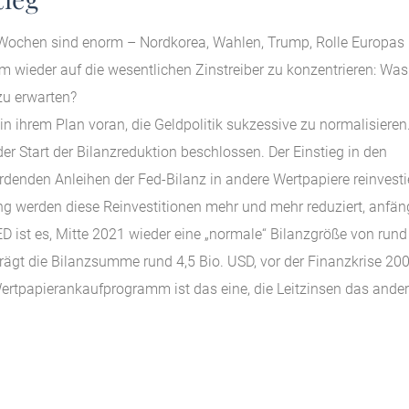
Wochen sind enorm – Nordkorea, Wahlen, Trump, Rolle Europas
wieder auf die wesentlichen Zinstreiber zu konzentrieren: Was 
u erwarten?
in ihrem Plan voran, die Geldpolitik sukzessive zu normalisieren
er Start der Bilanzreduktion beschlossen. Der Einstieg in den
rdenden Anleihen der Fed-Bilanz in andere Wertpapiere reinvestie
g werden diese Reinvestitionen mehr und mehr reduziert, anfän
 ist es, Mitte 2021 wieder eine „normale“ Bilanzgröße von rund
rägt die Bilanzsumme rund 4,5 Bio. USD, vor der Finanzkrise 20
rtpapierankaufprogramm ist das eine, die Leitzinsen das ander