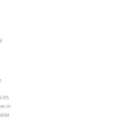
et
.
n
ei 0%
ten in
dität