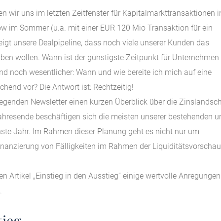
n wir uns im letzten Zeitfenster für Kapitalmarkttransaktionen i
ow im Sommer (u.a. mit einer EUR 120 Mio Transaktion für ein
igt unsere Dealpipeline, dass noch viele unserer Kunden das
eiben wollen. Wann ist der günstigste Zeitpunkt für Unternehmen
d noch wesentlicher: Wann und wie bereite ich mich auf eine
chend vor? Die Antwort ist: Rechtzeitig!
egenden Newsletter einen kurzen Überblick über die Zinslandsch
 Jahresende beschäftigen sich die meisten unserer bestehenden u
hste Jahr. Im Rahmen dieser Planung geht es nicht nur um
nanzierung von Fälligkeiten im Rahmen der Liquiditätsvorschau
n Artikel „Einstieg in den Ausstieg“ einige wertvolle Anregungen
.
tieg