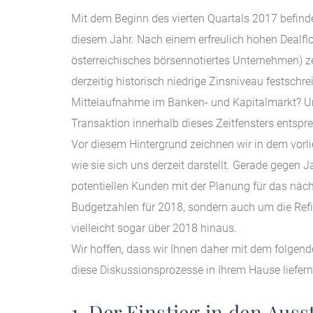
Mit dem Beginn des vierten Quartals 2017 befinde
diesem Jahr. Nach einem erfreulich hohen Dealfl
österreichisches börsennotiertes Unternehmen) ze
derzeitig historisch niedrige Zinsniveau festschr
Mittelaufnahme im Banken- und Kapitalmarkt? Un
Transaktion innerhalb dieses Zeitfensters entspre
Vor diesem Hintergrund zeichnen wir in dem vorli
wie sie sich uns derzeit darstellt. Gerade gegen
potentiellen Kunden mit der Planung für das näc
Budgetzahlen für 2018, sondern auch um die Refi
vielleicht sogar über 2018 hinaus.
Wir hoffen, dass wir Ihnen daher mit dem folgende
diese Diskussionsprozesse in Ihrem Hause liefern
1. Der Einstieg in den Auss