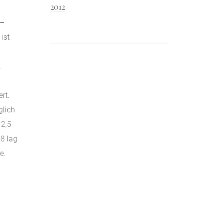
2012
 –
ist
.
rt.
glich
 2,5
08 lag
e.