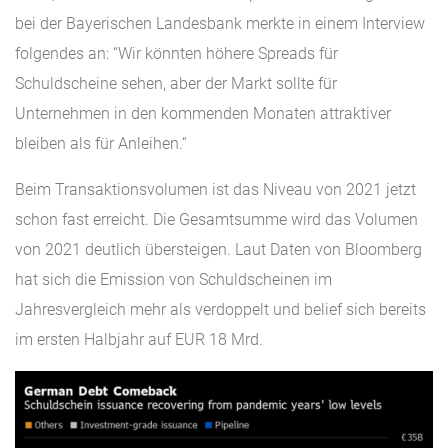
bei der Bayerischen Landesbank merkte in einem Interview
folgendes an: “Wir könnten höhere Spreads für
Schuldscheine sehen, aber der Markt sollte für
Unternehmen in den kommenden Monaten attraktiver
bleiben als für Anleihen.“
Beim Transaktionsvolumen ist das Niveau von 2021 jetzt
schon fast erreicht. Die Gesamtsumme wird das Volumen
von 2021 deutlich übersteigen. Laut Daten von Bloomberg
hat sich die Emission von Schuldscheinen im
Jahresvergleich mehr als verdoppelt und belief sich bereits
im ersten Halbjahr auf EUR 18 Mrd.