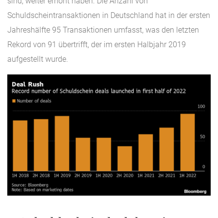
sind, weiter erhöht haben. Die Anzahl von
Schuldscheintransaktionen in Deutschland hat in der ersten
Jahreshälfte 95 Transaktionen umfasst, was den letzten
Rekord von 91 übertrifft, der im ersten Halbjahr 2019
aufgestellt wurde.