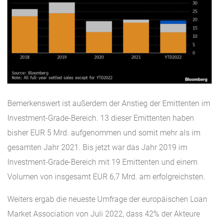
Bemerkenswert ist außerdem der Anstieg der Emittenten im
Investment-Grade-Bereich. 13 dieser Emittenten haben
bisher EUR 5 Mrd. aufgenommen und somit mehr als im
gesamten Jahr 2021. Bis jetzt war das Jahr 2019 im
Investment-Grade-Bereich mit 19 Emittenten und einem
Volumen von insgesamt EUR 6,7 Mrd. am erfolgreichsten.
Weiters ergab die neueste Umfrage der europäischen Loan
Market Association von Juli 2022, dass 42% der Akteure