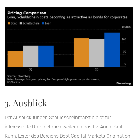
3. Ausblick
Der Ausblick für den Schuldscheinmarkt bleibt für
interessierte Unternehmen weiterhin positiv. Auch Paul
Kuhn, Leiter des Bereichs Debt Capital Markets Origination