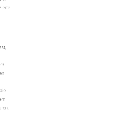
zierte
st,
023
gen
die
ern
uren.