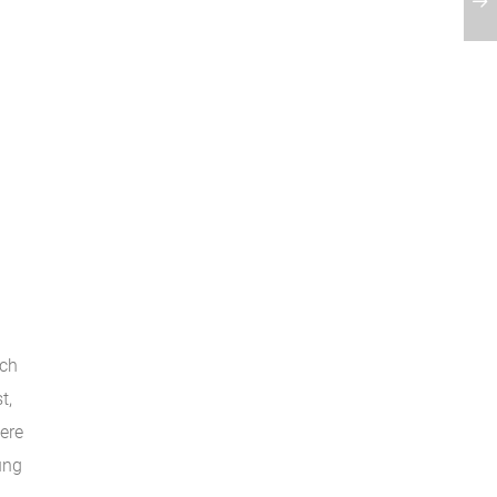
ich
t,
ere
ung