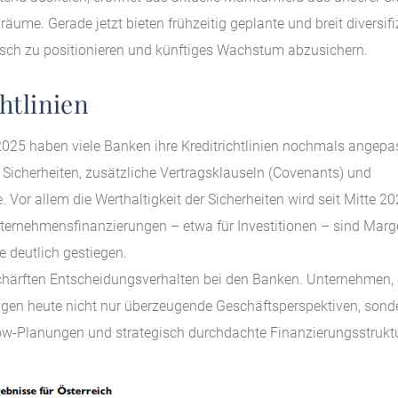
ume. Gerade jetzt bieten frühzeitig geplante und breit diversifi
gisch zu positionieren und künftiges Wachstum abzusichern.
htlinien
2025 haben viele Banken ihre Kreditrichtlinien nochmals angepas
Sicherheiten, zusätzliche Vertragsklauseln (Covenants) und
 Vor allem die Werthaltigkeit der Sicherheiten wird seit Mitte 2
 Unternehmensfinanzierungen – etwa für Investitionen – sind Mar
 deutlich gestiegen.
chärften Entscheidungsverhalten bei den Banken. Unternehmen, 
igen heute nicht nur überzeugende Geschäftsperspektiven, sond
flow-Planungen und strategisch durchdachte Finanzierungsstrukt