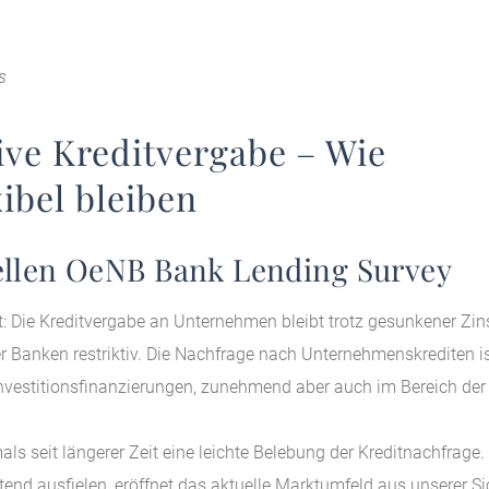
s
ive Kreditvergabe – Wie
ibel bleiben
ellen OeNB Bank Lending Survey
t: Die Kreditvergabe an Unternehmen bleibt trotz gesunkener Zi
 Banken restriktiv. Die Nachfrage nach Unternehmenskrediten i
Investitionsfinanzierungen, zunehmend aber auch im Bereich der
ls seit längerer Zeit eine leichte Belebung der Kreditnachfrage
end ausfielen, eröffnet das aktuelle Marktumfeld aus unserer Si