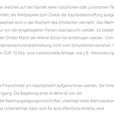
r, welches auf den Namen einer natürlichen oder juristischen P
nehmen, die Wertpapiere zum Zweck der Kapitalbeschaffung ausg
nwechsel wird in den Büchern des Emittenten vermerkt. Das Rech
ur von der eingetragenen Person beansprucht werden. Es besteh
 den Dritten Markt der Wiener Börse mit einbezogen werden. Vom
die Namensschuldverschreibung nicht vom Schuldscheindarlehen. 
 EUR 10 Mio. sind institutionelle Anleger, wie z.B. Versicherung
die Finanzmittel am Kapitalmarkt aufgenommen werden. Der Inve
ilgung. Die Begebung einer Anleihe ist von der
r Rechnungslegungsvorschriften unterliegt diese Wert-papierar
s Unternehmen kann sich für eine öffentliche Anleihe, eine