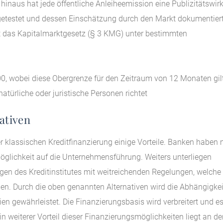
r hinaus hat jede öffentliche Anleiheemission eine Publizitätswir
getestet und dessen Einschätzung durch den Markt dokumentier
lt das Kapitalmarktgesetz (§ 3 KMG) unter bestimmten
, wobei diese Obergrenze für den Zeitraum von 12 Monaten gil
türliche oder juristische Personen richtet
ativen
 klassischen Kreditfinanzierung einige Vorteile. Banken haben 
glichkeit auf die Unternehmensführung. Weiters unterliegen
en des Kreditinstitutes mit weitreichenden Regelungen, welche
nen. Durch die oben genannten Alternativen wird die Abhängigkei
en gewährleistet. Die Finanzierungsbasis wird verbreitert und e
Ein weiterer Vorteil dieser Finanzierungsmöglichkeiten liegt an de