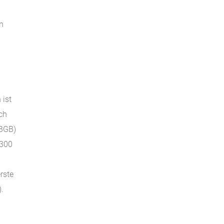
n
 ist
ch
 BGB)
 300
rste
).