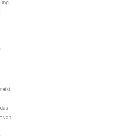
kung,
t
t
meist
 das
t von
s
r