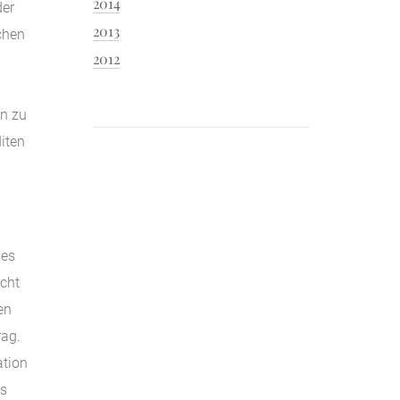
2014
der
2013
chen
2012
en zu
iten
ses
echt
en
rag.
ation
ts