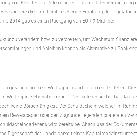
ährung von Krediten an Unternehmen, aufgrund der Veränderung 
insbesondere die damit einhergehende Erhöhung der regulatoris
m Jahre 2014 gab es einen Rückgang von EUR 9 Mrd. bei
ruktur zu verändern bzw. zu verbreitern, um Wachstum finanzier
schreibungen und Anleihen können als Alternative zu Bankkred
tlich gesehen, um kein Wertpapier sondern um ein Darlehen. Die
einem Wertpapier sehr nahe kommt. Der Darlehensgeber hat das R
edoch keine Börsenfähigkeit. Der Schuldschein, welcher im Rahm
ch ein Beweispapier über den zugrunde liegenden bilateralen Vert
Schuldscheindarlehens wird bereits bei Abschluss der Dokument
liche Eigenschaft der Handelbarkeit eines Kapitalmarktinstrumen