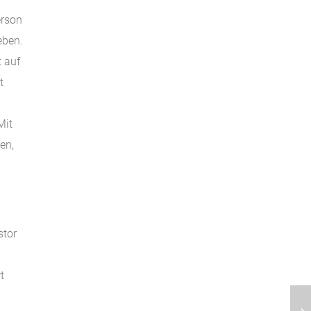
erson
eben.
t auf
t
Mit
en,
stor
t